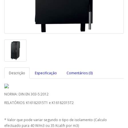
Descrição
Especificação
Comentários (0)
NORMA: DIN EN 303-5:2012
RELATÓRIOS: K16182015T1 e K16182015T2
* Valor que pode variar segundo o tipo de isolamento (Calculo
efectuado para 40 W/m3 ou 35 Kcal/h por m3)