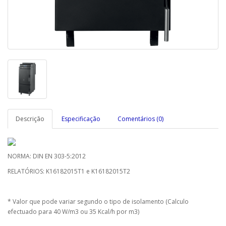
Descrição
Especificação
Comentários (0)
NORMA: DIN EN 303-5:2012
RELATÓRIOS: K16182015T1 e K16182015T2
* Valor que pode variar segundo o tipo de isolamento (Calculo
efectuado para 40 W/m3 ou 35 Kcal/h por m3)